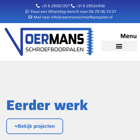
+31 6 29067207
+31 6 29534956
Stuur een WhatsApp bericht naar 06 29 06 72 07
Mail naar info@voermansschroefboorpalen.nl
Menu
Eerder werk
Bekijk projecten